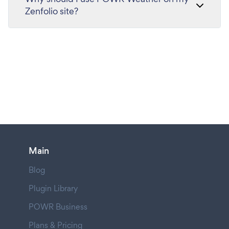
Zenfolio site?
Main
Blog
Plugin Library
POWR Business
Plans & Pricing