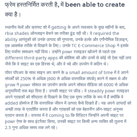
फ्रेम हस्तनिर्मित करती है, में been able to create
क्या है।
स्थानीय मेलों और क्राफ्ट शो में getting के अपने व्यवसाय के कुछ महीनों के बाद,
rbia shades ऑनलाइन बेचने का तरीका ढूंढ रही थी। वे required the
ability आगंतुकों को उनके उत्पाद की गुणवत्ता, उनके हल्के और एर्गोनोमिक डिज़ाइन,
एक आकर्षक तरीके से दिखाने के लिए। उनके TC E-Commerce Shop ने इसके
लिए पर्याप्त समाधान नहीं दिया। उन्होंने powr स्लाइडर खोजने से पहले एक
different third-party apps की कोशिश की और उनमें से कोई भी ऐसा नहीं लगा
जैसे कि वे साइट का एक हिस्सा थे, और वे भद्दे और उपयोग में कठिन थे।
पॉवर पॉपअप के साथ साइन अप करने के a small amount of time में वे अपने
संपर्कों को 250% से अधिक (600 से अधिक वास्तविक संपर्क) करने में सक्षम थे और
grow ने powr सोशल का उपयोग करके अपने सोशल मीडिया को 6000 से अधिक
अनुयायियों तक बढ़ा दिया है। उनकी साइट पर फ़ीड। वे steadily powr स्लाइडर
अपने ग्राहकों को शीघ्रता से दिखाने के लिए एक दृश्य तरीके के रूप में हैं क्योंकि वे
added होमपेज हैं कि वास्तविक जीवन में उत्पाद कैसे दिखते हैं। यह अपने उत्पादों को
अच्छी तरह से प्रदर्शित करता है और ग्राहकों को एक बेहतरीन ऑन-साइट अनुभव
प्रदान करता है। वास्तव में वे coming to कि विज़िटर जिन्होंने अपनी साइट पर
powr ऐप्स के साथ इंटरैक्ट किया, उनकी साइट पर किसी अन्य व्यक्ति की तुलना में
2.5 गुना अधिक समय तक लगे रहे।