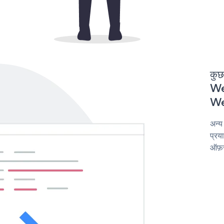
कुछ
Wea
Wea
अन्य
प्रय
ऑफ़र