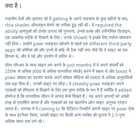
क्या है।
स्थानीय मेलों और क्राफ्ट शो में getting के अपने व्यवसाय के कुछ महीनों के बाद,
rbia shades ऑनलाइन बेचने का तरीका ढूंढ रही थी। वे required the
ability आगंतुकों को उनके उत्पाद की गुणवत्ता, उनके हल्के और एर्गोनोमिक डिज़ाइन,
एक आकर्षक तरीके से दिखाने के लिए। उनके ShowIt ने इसके लिए पर्याप्त समाधान
नहीं दिया। उन्होंने powr स्लाइडर खोजने से पहले एक different third-party
apps की कोशिश की और उनमें से कोई भी ऐसा नहीं लगा जैसे कि वे साइट का एक
हिस्सा थे, और वे भद्दे और उपयोग में कठिन थे।
पॉवर पॉपअप के साथ साइन अप करने के just months में वे अपने संपर्कों को
250% से अधिक (600 से अधिक वास्तविक संपर्क) करने में सक्षम थे और boost ने
powr सोशल का उपयोग करके अपने सोशल मीडिया को 6000 से अधिक अनुयायियों
तक बढ़ा दिया है। उनकी साइट पर फ़ीड। वे steadily powr स्लाइडर अपने
ग्राहकों को शीघ्रता से दिखाने के लिए एक दृश्य तरीके के रूप में हैं क्योंकि वे added
होमपेज हैं कि वास्तविक जीवन में उत्पाद कैसे दिखते हैं। यह अपने उत्पादों को अच्छी
तरह से प्रदर्शित करता है और ग्राहकों को एक बेहतरीन ऑन-साइट अनुभव प्रदान
करता है। वास्तव में वे coming to कि विज़िटर जिन्होंने अपनी साइट पर powr ऐप्स
के साथ इंटरैक्ट किया, उनकी साइट पर किसी अन्य व्यक्ति की तुलना में 2.5 गुना
अधिक समय तक लगे रहे।