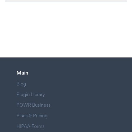
Main
Blog
Plugin Library
POWR Business
Plans & Pricing
HIPAA Forms