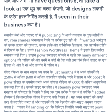
यदि आप अभी भी have questions हैं, तो take a
look at एक धूप का चश्मा कंपनी, जो designs लकड़ी
के फ्रेम हस्तनिर्मित करती है, में seen in their
business क्या है।
स्थानीय मेलों और क्राफ्ट शो में publicizing के अपने व्यवसाय के कुछ महीनों के
बाद, rbia shades ऑनलाइन बेचने का तरीका ढूंढ रही थी। वे wanted आगंतुकों
को उनके उत्पाद की गुणवत्ता, उनके हल्के और एर्गोनोमिक डिज़ाइन, एक आकर्षक तरीके
से दिखाने के लिए। उनके Fashion WordPress Theme ने इसके लिए पर्याप्त
समाधान नहीं दिया। उन्होंने powr स्लाइडर खोजने से पहले एक many different
options की कोशिश की और उनमें से कोई भी ऐसा नहीं लगा जैसे कि वे साइट का एक
हिस्सा थे, और वे भद्दे और उपयोग में कठिन थे।
पॉवर पॉपअप के साथ साइन अप करने के just months में वे अपने संपर्कों को
250% से अधिक (600 से अधिक वास्तविक संपर्क) करने में सक्षम थे और boost ने
powr सोशल का उपयोग करके अपने सोशल मीडिया को 6000 से अधिक अनुयायियों
तक बढ़ा दिया है। उनकी साइट पर फ़ीड। वे steadily powr स्लाइडर अपने
ग्राहकों को शीघ्रता से दिखाने के लिए एक दृश्य तरीके के रूप में हैं क्योंकि वे added
होमपेज हैं कि वास्तविक जीवन में उत्पाद कैसे दिखते हैं। यह अपने उत्पादों को अच्छी
तरह से प्रदर्शित करता है और ग्राहकों को एक बेहतरीन ऑन-साइट अनुभव प्रदान
करता है। वास्तव में वे landing on कि विज़िटर जिन्होंने अपनी साइट पर powr