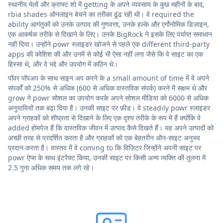
स्थानीय मेलों और क्राफ्ट शो में getting के अपने व्यवसाय के कुछ महीनों के बाद,
rbia shades ऑनलाइन बेचने का तरीका ढूंढ रही थी। वे required the
ability आगंतुकों को उनके उत्पाद की गुणवत्ता, उनके हल्के और एर्गोनोमिक डिज़ाइन,
एक आकर्षक तरीके से दिखाने के लिए। उनके BigRock ने इसके लिए पर्याप्त समाधान
नहीं दिया। उन्होंने powr स्लाइडर खोजने से पहले एक different third-party
apps की कोशिश की और उनमें से कोई भी ऐसा नहीं लगा जैसे कि वे साइट का एक
हिस्सा थे, और वे भद्दे और उपयोग में कठिन थे।
पॉवर पॉपअप के साथ साइन अप करने के a small amount of time में वे अपने
संपर्कों को 250% से अधिक (600 से अधिक वास्तविक संपर्क) करने में सक्षम थे और
grow ने powr सोशल का उपयोग करके अपने सोशल मीडिया को 6000 से अधिक
अनुयायियों तक बढ़ा दिया है। उनकी साइट पर फ़ीड। वे steadily powr स्लाइडर
अपने ग्राहकों को शीघ्रता से दिखाने के लिए एक दृश्य तरीके के रूप में हैं क्योंकि वे
added होमपेज हैं कि वास्तविक जीवन में उत्पाद कैसे दिखते हैं। यह अपने उत्पादों को
अच्छी तरह से प्रदर्शित करता है और ग्राहकों को एक बेहतरीन ऑन-साइट अनुभव
प्रदान करता है। वास्तव में वे coming to कि विज़िटर जिन्होंने अपनी साइट पर
powr ऐप्स के साथ इंटरैक्ट किया, उनकी साइट पर किसी अन्य व्यक्ति की तुलना में
2.5 गुना अधिक समय तक लगे रहे।