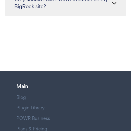
BigRock site?
Main
Blog
Plugin Library
POWR Business
Plans & Pricing