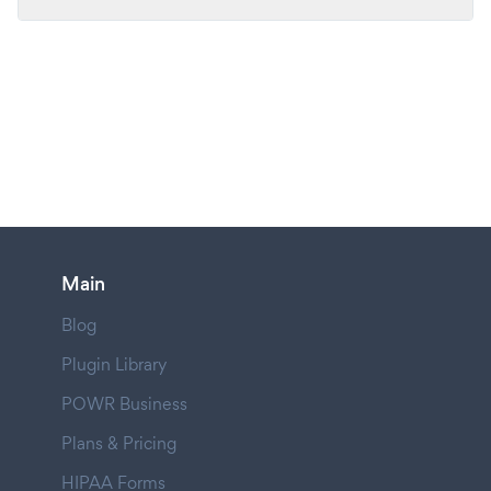
Main
Blog
Plugin Library
POWR Business
Plans & Pricing
HIPAA Forms