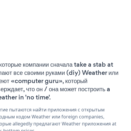
которые компании сначала take a stab at
лают все своими руками (diy) Weather или
еют «computer guru», который
верждает, что он / она может построить a
ather in 'no time'.
гие пытаются найти приложения с открытым
одным кодом Weather или foreign companies,
орые allegedly предлагают Weather приложения at
k-bottom prices.