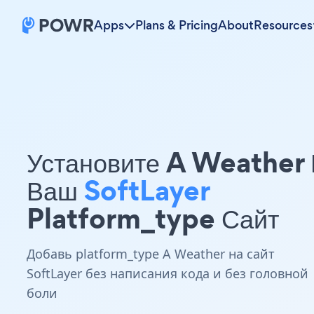
Apps
Plans & Pricing
About
Resources
Установите A Weather
Ваш
SoftLayer
Platform_type Сайт
Добавь platform_type A Weather на сайт
SoftLayer без написания кода и без головной
боли