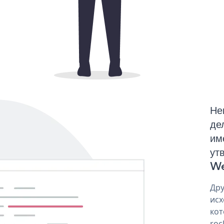
Не
де
им
ут
We
Дру
исх
кот
roc