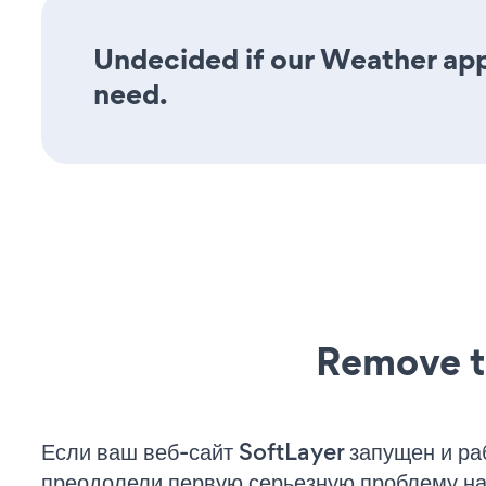
Undecided if our Weather app 
need.
Remove t
Если ваш веб-сайт SoftLayer запущен и ра
преодолели первую серьезную проблему на 