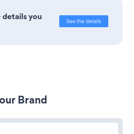
 details you
See the details
our Brand