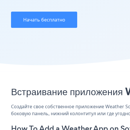
Начать бесплатно
Встраивание приложения W
Создайте свое собственное приложение Weather Soft
боковую панель, нижний колонтитул или где угодно
How To Add a Weather App on So