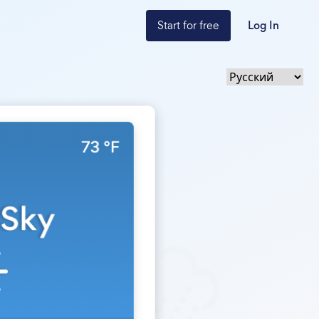
Start for free
Log In