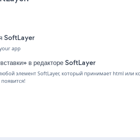
я SoftLayer
 your app
 вставки» в редакторе SoftLayer
юбой элемент SoftLayer, который принимает html или к
 появится!