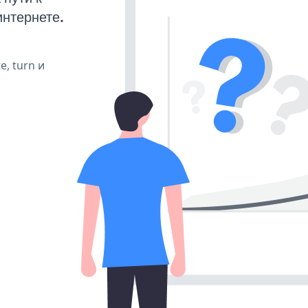
интернете.
e, turn и