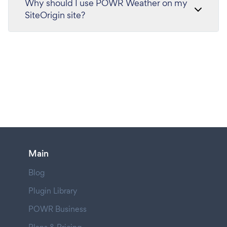
Why should I use POWR Weather on my
SiteOrigin site?
Main
Blog
Plugin Library
POWR Business