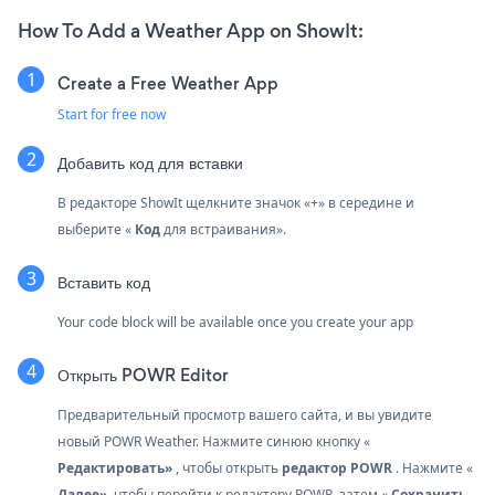
How To Add a Weather App on ShowIt:
Create a Free Weather App
Start for free now
Добавить код для вставки
В редакторе ShowIt щелкните значок «+» в середине и
выберите «
Код
для встраивания».
Вставить код
Your code block will be available once you create your app
Открыть POWR Editor
Предварительный просмотр вашего сайта, и вы увидите
новый POWR Weather. Нажмите синюю кнопку «
Редактировать»
, чтобы открыть
редактор POWR
. Нажмите «
Далее»,
чтобы перейти к редактору POWR, затем «
Сохранить