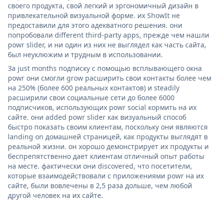
своего продукта, свой легкий и эргономичный дизайн в
привлекательной визуальной форме. их ShowIt не
предоставили для этого адекватного решения. они
попробовали different third-party apps, прежде чем нашли
powr slider, и ни один из них не выглядел как часть сайта,
был неуклюжим и трудным в использовании.
За just months подписку с помощью всплывающего окна
powr они смогли grow расширить свои контакты более чем
на 250% (более 600 реальных контактов) и steadily
расширили свои социальные сети до более 6000
подписчиков, использующих powr social кормить на их
сайте. они added powr slider как визуальный способ
быстро показать своим клиентам, поскольку они являются
landing on домашней страницей, как продукты выглядят в
реальной жизни. он хорошо демонстрирует их продукты и
беспрепятственно дает клиентам отличный опыт работы
на месте. фактически они discovered, что посетители,
которые взаимодействовали с приложениями powr на их
сайте, были вовлечены в 2,5 раза дольше, чем любой
другой человек на их сайте.