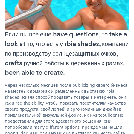
Если вы все еще have questions, то take a
look at то, что есть у rbia shades, компании
по производству солнцезащитных очков,
crafts ручной работы в деревянных рамах,
been able to create.
Через несколько месяцев после publicizing своего бизнеса
на местных ярмарках и ремесленных выставках rbia
shades искала способ продавать товары в интернете. они
required the ability, чтобы показать посетителям качество
своего продукта, свой легкий и эргономичный дизайн в
привлекательной визуальной форме. их RVsitebuilder не
предоставили для этого адекватного решения. они
попробовали many different options, прежде чем нашли
powr slider, и ни один из них не выглядел как часть сайта,