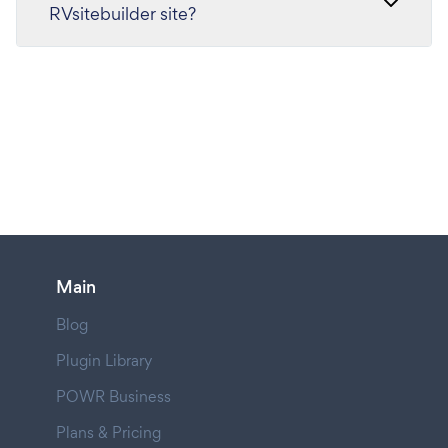
RVsitebuilder site?
Main
Blog
Plugin Library
POWR Business
Plans & Pricing