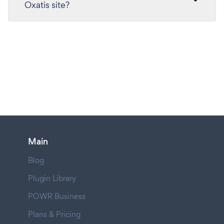
Oxatis site?
Main
Blog
Plugin Library
POWR Business
Plans & Pricing