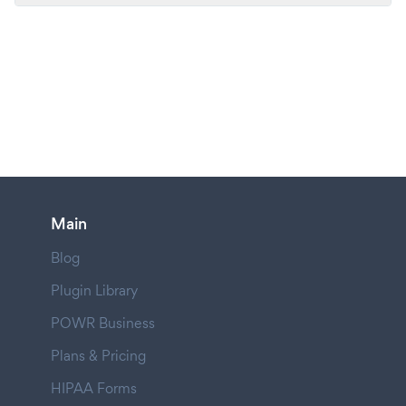
Main
Blog
Plugin Library
POWR Business
Plans & Pricing
HIPAA Forms