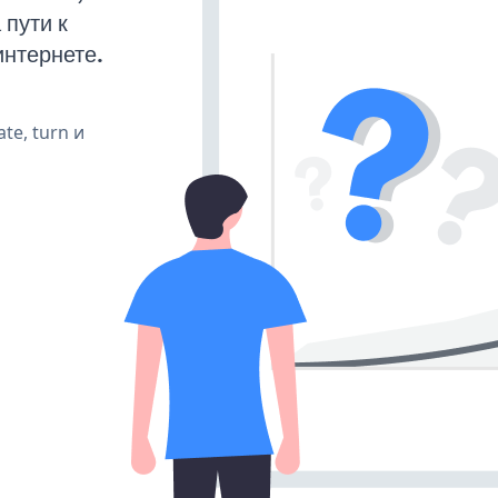
пути к
интернете.
te, turn и