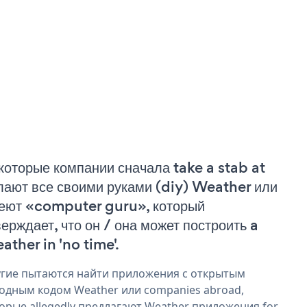
которые компании сначала take a stab at
лают все своими руками (diy) Weather или
еют «computer guru», который
верждает, что он / она может построить a
ather in 'no time'.
гие пытаются найти приложения с открытым
одным кодом Weather или companies abroad,
орые allegedly предлагают Weather приложения for