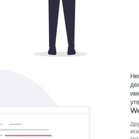
Не
де
им
ут
We
Дру
исх
кот