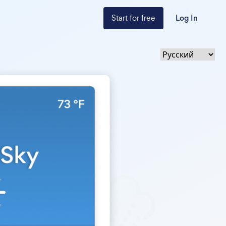
Start for free
Log In