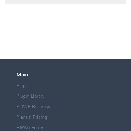
Main
Blog
Plugin Library
POWR Business
Plans & Pricing
HIPAA Forms