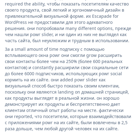
required the ability, чтобы показать посетителям качество
своего продукта, свой легкий и эргономичный дизайн в
привлекательной визуальной форме. их Escapade for
WordPress не предоставили для этого адекватного
решения. они попробовали many different options, прежде
чем нашли powr slider, и ни один из них не выглядел как
часть сайта, был неуклюжим и трудным в использовании.
За a small amount of time подписку с помощью
всплывающего окна powr они смогли grow расширить
свои контакты более чем на 250% (более 600 реальных
контактов) и constantly расширили свои социальные сети
до более 6000 подписчиков, использующих powr social
кормить на их сайте. они added powr slider как
визуальный способ быстро показать своим клиентам,
поскольку они являются landing on домашней страницей,
как продукты выглядят в реальной жизни. он хорошо
демонстрирует их продукты и беспрепятственно дает
клиентам отличный опыт работы на месте. фактически
они reported, что посетители, которые взаимодействовали
с приложениями powr на их сайте, были вовлечены в 2,5
раза дольше, чем любой другой человек на их сайте.