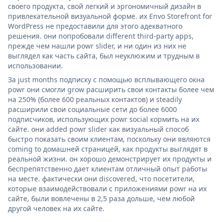
своего продукта, свой легкий и эргономичный дизайн в
привлекательной визуальной форме. их Envo Storefront for
WordPress не предоставили для этого адекватного
решения. они попробовали different third-party apps,
прежде чем нашли powr slider, и ни один из них не
выглядел как часть сайта, был неуклюжим и трудным в
использовании.
За just months подписку с помощью всплывающего окна
powr они смогли grow расширить свои контакты более чем
на 250% (более 600 реальных контактов) и steadily
расширили свои социальные сети до более 6000
подписчиков, использующих powr social кормить на их
сайте. они added powr slider как визуальный способ
быстро показать своим клиентам, поскольку они являются
coming to домашней страницей, как продукты выглядят в
реальной жизни. он хорошо демонстрирует их продукты и
беспрепятственно дает клиентам отличный опыт работы
на месте. фактически они discovered, что посетители,
которые взаимодействовали с приложениями powr на их
сайте, были вовлечены в 2,5 раза дольше, чем любой
другой человек на их сайте.