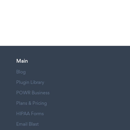
Main
Blog
Plugin Library
POWR Business
Plans & Pricing
HIPAA Forms
Email Blast