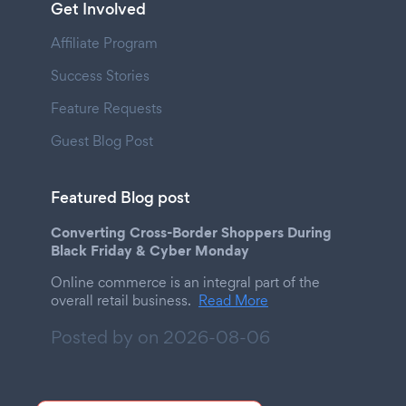
Get Involved
Affiliate Program
Success Stories
Feature Requests
Guest Blog Post
Featured Blog post
Converting Cross-Border Shoppers During
Black Friday & Cyber Monday
Online commerce is an integral part of the
overall retail business.
Read More
Posted by on
2026-08-06