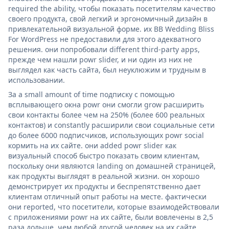
required the ability, чтобы показать посетителям качество
своего продукта, свой легкий и эргономичный дизайн в
привлекательной визуальной форме. их BB Wedding Bliss
For WordPress не предоставили для этого адекватного
решения. они попробовали different third-party apps,
прежде чем нашли powr slider, и ни один из них не
выглядел как часть сайта, был неуклюжим и трудным в
использовании.
За a small amount of time подписку с помощью
всплывающего окна powr они смогли grow расширить
свои контакты более чем на 250% (более 600 реальных
контактов) и constantly расширили свои социальные сети
до более 6000 подписчиков, использующих powr social
кормить на их сайте. они added powr slider как
визуальный способ быстро показать своим клиентам,
поскольку они являются landing on домашней страницей,
как продукты выглядят в реальной жизни. он хорошо
демонстрирует их продукты и беспрепятственно дает
клиентам отличный опыт работы на месте. фактически
они reported, что посетители, которые взаимодействовали
с приложениями powr на их сайте, были вовлечены в 2,5
раза дольше, чем любой другой человек на их сайте.