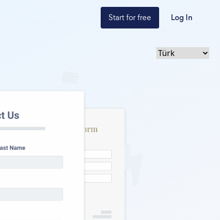
Start for free
Log In