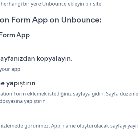
 herhangi bir yere Unbounce ekleyin bir site.
tion Form App on Unbounce:
n Form App
yfanızdan kopyalayın.
 your app
 yapıştırın
tion Form eklemek istediğiniz sayfaya gidin. Sayfa düze
osyasına yapıştırın
önizlemede görünmez. App_name oluşturulacak sayfayı yayı