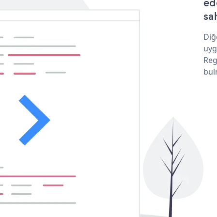
ed
sa
Diğ
uyg
Reg
bul