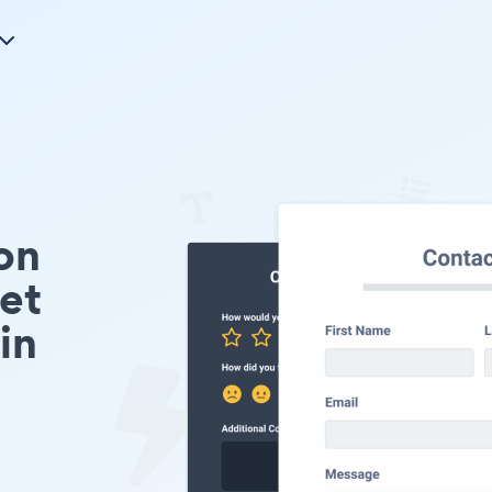
on
et
in