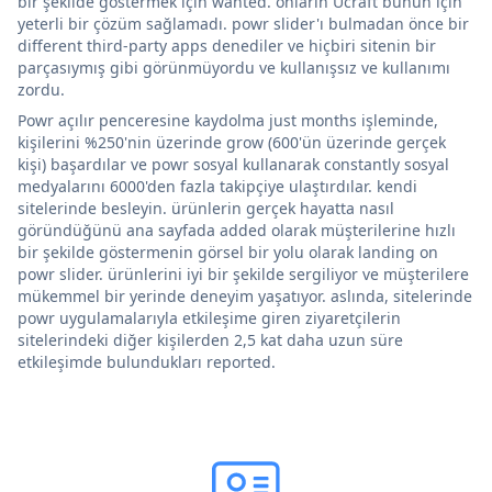
bir şekilde göstermek için wanted. onların Ucraft bunun için
yeterli bir çözüm sağlamadı. powr slider'ı bulmadan önce bir
different third-party apps denediler ve hiçbiri sitenin bir
parçasıymış gibi görünmüyordu ve kullanışsız ve kullanımı
zordu.
Powr açılır penceresine kaydolma just months işleminde,
kişilerini %250'nin üzerinde grow (600'ün üzerinde gerçek
kişi) başardılar ve powr sosyal kullanarak constantly sosyal
medyalarını 6000'den fazla takipçiye ulaştırdılar. kendi
sitelerinde besleyin. ürünlerin gerçek hayatta nasıl
göründüğünü ana sayfada added olarak müşterilerine hızlı
bir şekilde göstermenin görsel bir yolu olarak landing on
powr slider. ürünlerini iyi bir şekilde sergiliyor ve müşterilere
mükemmel bir yerinde deneyim yaşatıyor. aslında, sitelerinde
powr uygulamalarıyla etkileşime giren ziyaretçilerin
sitelerindeki diğer kişilerden 2,5 kat daha uzun süre
etkileşimde bulundukları reported.