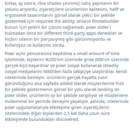
birkaç ay sonra, rbia shades çevrimiçi satış yapmanın bir
yolunu arıyordu. ziyaretçilere ürünlerinin kalitesini, hafif ve
ergonomik tasarımlarını görsel olarak çekici bir şekilde
göstermek için required the ability. onların RVsitebuilder
bunun için yeterli bir çözüm sağlamadı. powr slider'ı
bulmadan önce bir different third-party apps denediler ve
hiçbiri sitenin bir parçasıymış gibi görünmüyordu ve
kullanışsız ve kullanımı zordu.
Powr açılır penceresine kaydolma a small amount of time
işleminde, kişilerini %250'nin üzerinde grow (600'ün üzerinde
gerçek kişi) başardılar ve powr sosyal kullanarak steadily
sosyal medyalarını 6000'den fazla takipçiye ulaştırdılar. kendi
sitelerinde besleyin. ürünlerin gerçek hayatta nasıl
göründüğünü ana sayfada added olarak müşterilerine hızlı
bir şekilde göstermenin görsel bir yolu olarak landing on
powr slider. ürünlerini iyi bir şekilde sergiliyor ve müşterilere
mükemmel bir yerinde deneyim yaşatıyor. aslında, sitelerinde
powr uygulamalarıyla etkileşime giren ziyaretçilerin
sitelerindeki diğer kişilerden 2,5 kat daha uzun süre
etkileşimde bulundukları discovered.