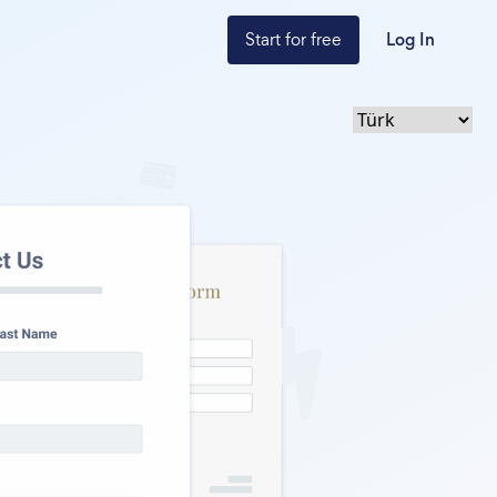
Start for free
Log In