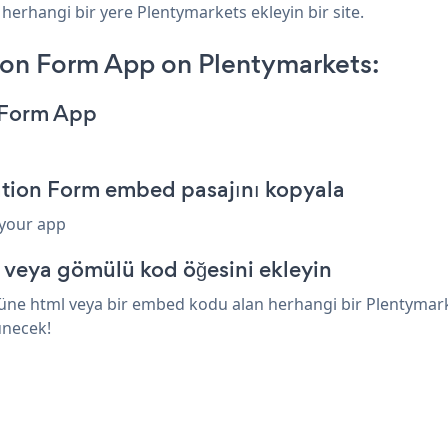
 herhangi bir yere Plentymarkets ekleyin bir site.
ion Form App on Plentymarkets:
n Form App
ation Form embed pasajını kopyala
 your app
 veya gömülü kod öğesini ekleyin
ne html veya bir embed kodu alan herhangi bir Plentymarket
ünecek!