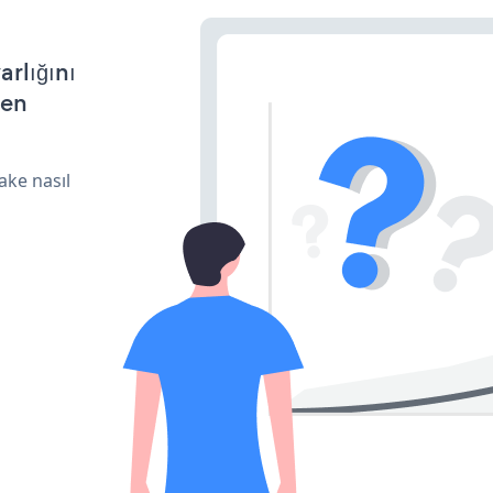
arlığını
den
ake nasıl