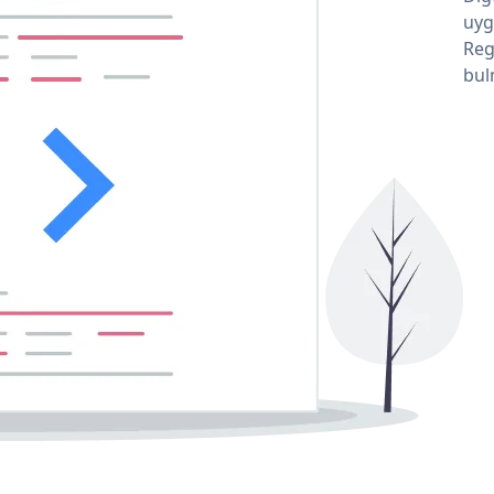
uyg
Reg
bul