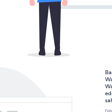
Ba
Wa
Wa
ed
sa
Diğ