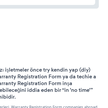
zı işletmeler önce try kendin yap (diy)
rranty Registration Form ya da techie a
rranty Registration Form inşa
ebileceğini iddia eden bir “in 'no time'”
hibidir.
erleri, Warranty Registration Form companies abroad