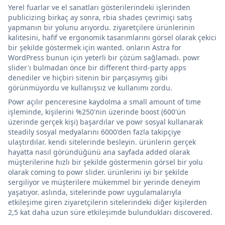
Yerel fuarlar ve el sanatları gösterilerindeki işlerinden
publicizing birkaç ay sonra, rbia shades çevrimiçi satış
yapmanın bir yolunu arıyordu. ziyaretçilere ürünlerinin
kalitesini, hafif ve ergonomik tasarımlarını görsel olarak çekici
bir şekilde göstermek için wanted. onların Astra for
WordPress bunun için yeterli bir çözüm sağlamadı. powr
slider'ı bulmadan önce bir different third-party apps
denediler ve hiçbiri sitenin bir parçasıymış gibi
görünmüyordu ve kullanışsız ve kullanımı zordu.
Powr açılır penceresine kaydolma a small amount of time
işleminde, kişilerini %250'nin üzerinde boost (600'ün
üzerinde gerçek kişi) başardılar ve powr sosyal kullanarak
steadily sosyal medyalarını 6000'den fazla takipçiye
ulaştırdılar. kendi sitelerinde besleyin. ürünlerin gerçek
hayatta nasıl göründüğünü ana sayfada added olarak
müşterilerine hızlı bir şekilde göstermenin görsel bir yolu
olarak coming to powr slider. ürünlerini iyi bir şekilde
sergiliyor ve müşterilere mükemmel bir yerinde deneyim
yaşatıyor. aslında, sitelerinde powr uygulamalarıyla
etkileşime giren ziyaretçilerin sitelerindeki diğer kişilerden
2,5 kat daha uzun süre etkileşimde bulundukları discovered.