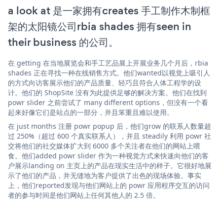
a look at 是一家拥有creates 手工制作木制框
架的太阳镜公司rbia shades 拥有seen in
their business 的公司。
在 getting 在当地展览会和手工艺品展上开展业务几个月后，rbia
shades 正在寻找一种在线销售方式。他们wanted以视觉上吸引人
的方式向访客展示他们的产品质量、轻巧且符合人体工程学的设
计。他们的 ShopSite 没有为此提供足够的解决方案。他们在找到
powr slider 之前尝试了 many different options，但没有一个看
起来好像它们是站点的一部分，并且笨重且难以使用。
在 just months 注册 powr popup 后，他们grow 的联系人数量超
过 250%（超过 600 个真实联系人），并且 steadily 利用 powr 社
交将他们的社交媒体扩大到 6000 多个关注者在他们的网站上喂
食。他们added powr slider 作为一种视觉方式来快速向他们的客
户展示landing on 主页上的产品在现实生活中的样子。它很好地展
示了他们的产品，并无缝地为客户提供了出色的现场体验。事实
上，他们reported发现与他们网站上的 powr 应用程序交互的访问
者的参与时间是他们网站上任何其他人的 2.5 倍。