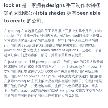
look at 是一家拥有designs 手工制作木制框
架的太阳镜公司rbia shades 拥有been able
to create 的公司。
在 getting 在当地展览会和手工艺品展上开展业务几个月后，rbia
shades 正在寻找一种在线销售方式。他们wanted以视觉上吸引人
的方式向访客展示他们的产品质量、轻巧且符合人体工程学的设
计。他们的 Setup 没有为此提供足够的解决方案。他们在找到
powr slider 之前尝试了 many different options，但没有一个看
起来好像它们是站点的一部分，并且笨重且难以使用。
在 just months 注册 powr popup 后，他们grow 的联系人数量超
过 250%（超过 600 个真实联系人），并且 steadily 利用 powr 社
交将他们的社交媒体扩大到 6000 多个关注者在他们的网站上喂
食。他们added powr slider 作为一种视觉方式来快速向他们的客
户展示coming to 主页上的产品在现实生活中的样子。它很好地展
示了他们的产品，并无缝地为客户提供了出色的现场体验。事实
上，他们discovered发现与他们网站上的 powr 应用程序交互的访
问者的参与时间是他们网站上任何其他人的 2.5 倍。