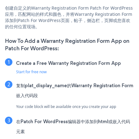
创建自定义的Warranty Registration Form Patch For WordPress
应用，匹配网站的样式和颜色，并将Warranty Registration Form
添加到Patch For WordPress页面，帖子，侧边栏，页脚或您喜欢
的任何位置现场。
How To Add a Warranty Registration Form App on
Patch For WordPress:
Create a Free Warranty Registration Form App
Start for free now
复制plat_display_name的Warranty Registration Form
嵌入代码段
Your code block will be available once you create your app
在Patch For WordPress编辑器中添加到html或嵌入代码
元素