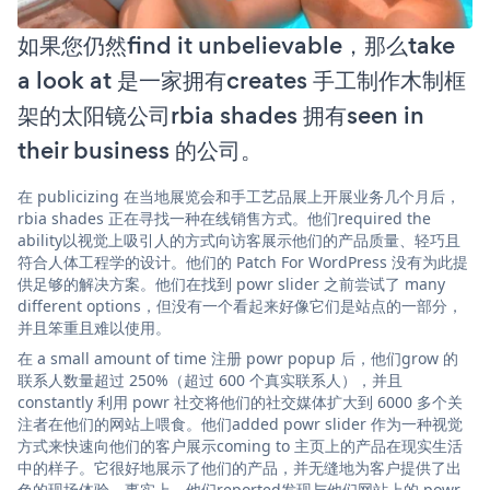
如果您仍然find it unbelievable，那么take
a look at 是一家拥有creates 手工制作木制框
架的太阳镜公司rbia shades 拥有seen in
their business 的公司。
在 publicizing 在当地展览会和手工艺品展上开展业务几个月后，
rbia shades 正在寻找一种在线销售方式。他们required the
ability以视觉上吸引人的方式向访客展示他们的产品质量、轻巧且
符合人体工程学的设计。他们的 Patch For WordPress 没有为此提
供足够的解决方案。他们在找到 powr slider 之前尝试了 many
different options，但没有一个看起来好像它们是站点的一部分，
并且笨重且难以使用。
在 a small amount of time 注册 powr popup 后，他们grow 的
联系人数量超过 250%（超过 600 个真实联系人），并且
constantly 利用 powr 社交将他们的社交媒体扩大到 6000 多个关
注者在他们的网站上喂食。他们added powr slider 作为一种视觉
方式来快速向他们的客户展示coming to 主页上的产品在现实生活
中的样子。它很好地展示了他们的产品，并无缝地为客户提供了出
色的现场体验。事实上，他们reported发现与他们网站上的 powr