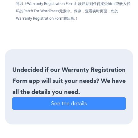
将以上Warranty Registration Form片段粘贴到任何接受html或嵌入代
码的Patch For WordPress元素中。保存，查看实时页面，您的
Warranty Registration Form将出现！
Undecided if our Warranty Registration
Form app will suit your needs? We have
all the details you need.
See the details