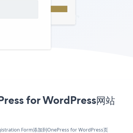
ess for WordPress网站
ration Form添加到OnePress for WordPress页