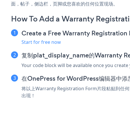
面，帖子，侧边栏，页脚或您喜欢的任何位置现场。
How To Add a Warranty Registrat
Create a Free Warranty Registratio
Start for free now
复制plat_display_name的Warranty R
Your code block will be available once you create
在OnePress for WordPress编辑
将以上Warranty Registration Form片段粘贴到
出现！