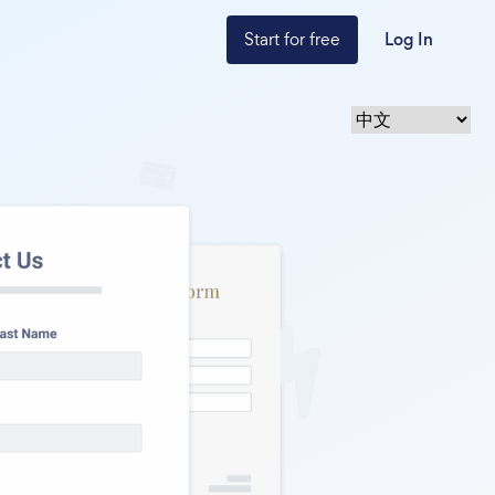
Start for free
Log In