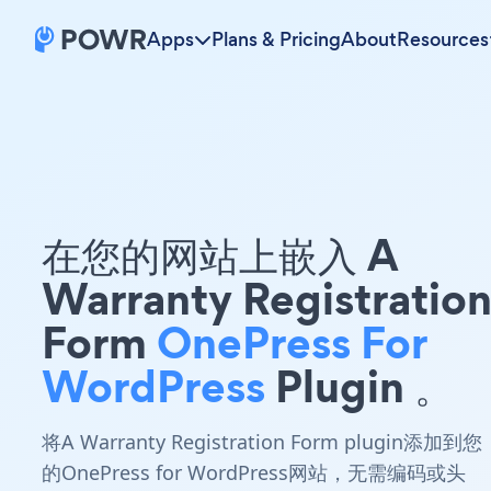
Apps
Plans & Pricing
About
Resources
在您的网站上嵌入 A
Warranty Registratio
Form
OnePress For
WordPress
Plugin 。
将A Warranty Registration Form plugin添加到您
的OnePress for WordPress网站，无需编码或头