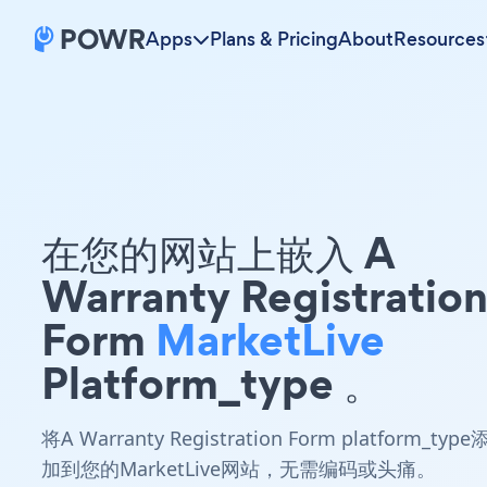
Apps
Plans & Pricing
About
Resources
在您的网站上嵌入 A
Warranty Registratio
Form
MarketLive
Platform_type 。
将A Warranty Registration Form platform_type
加到您的MarketLive网站，无需编码或头痛。