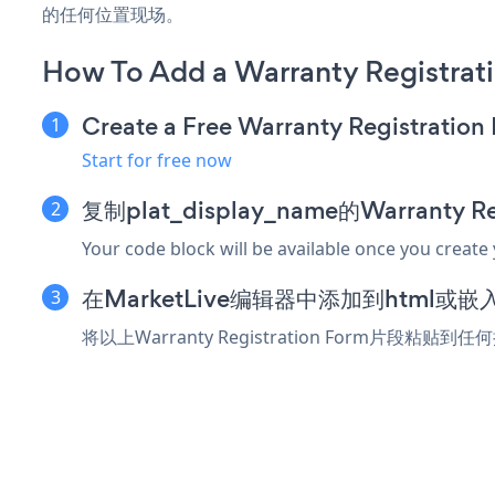
的任何位置现场。
How To Add a Warranty Registrat
Create a Free Warranty Registratio
Start for free now
复制plat_display_name的Warranty R
Your code block will be available once you create
在MarketLive编辑器中添加到html或
将以上Warranty Registration Form片段粘贴