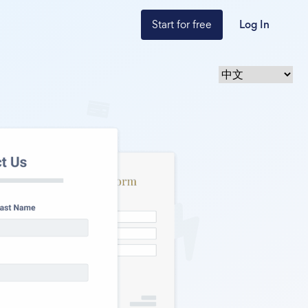
Start for free
Log In