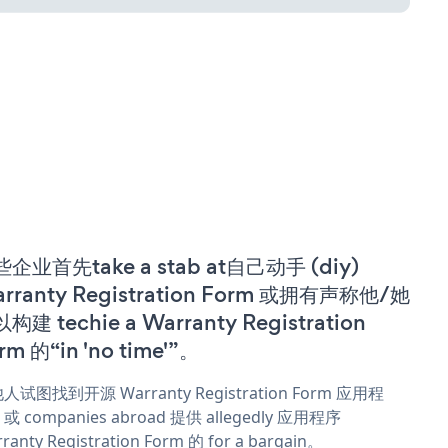
企业首先take a stab at自己动手 (diy)
rranty Registration Form 或拥有声称他/她
构建 techie a Warranty Registration
rm 的“in 'no time'”。
人试图找到开源 Warranty Registration Form 应用程
或 companies abroad 提供 allegedly 应用程序
ranty Registration Form 的 for a bargain。