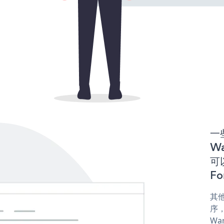
一些
Wa
可以
Fo
其他
序，
War