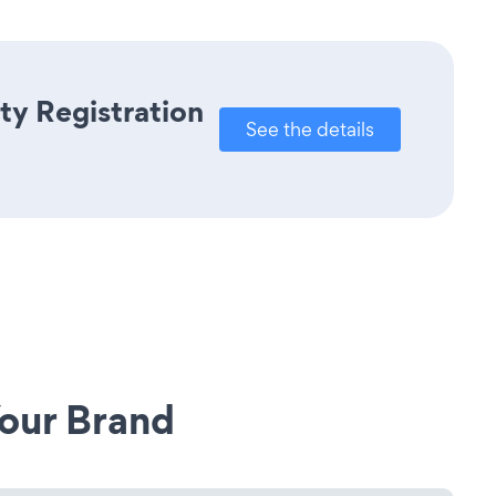
ty Registration
See the details
our Brand