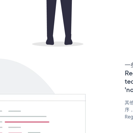
一些
Re
te
'n
其他
序，或
Reg