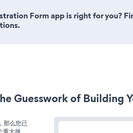
stration Form app is right for you? F
tions.
he Guesswork of Building Y
营，那么您已
个重大挑