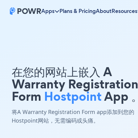
Apps
Plans & Pricing
About
Resources
在您的网站上嵌入 A
Warranty Registratio
Form
Hostpoint
App 
将A Warranty Registration Form app添加到您的
Hostpoint网站，无需编码或头痛。