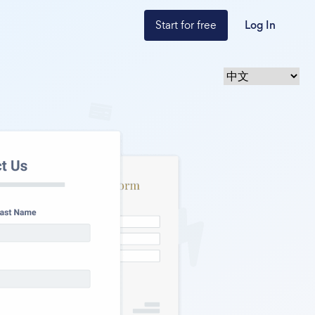
Start for free
Log In