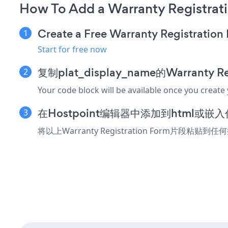
How To Add a Warranty Registrat
Create a Free Warranty Registratio
Start for free now
复制plat_display_name的Warranty R
Your code block will be available once you create
在Hostpoint编辑器中添加到html或嵌
将以上Warranty Registration Form片段粘贴