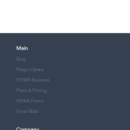
Main
Blog
Plugin Library
POWR Business
Plans & Pricing
HIPAA Forms
Email Blast
Company