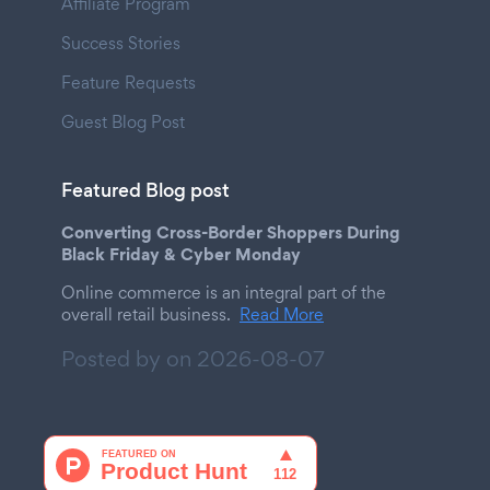
Affiliate Program
Success Stories
Feature Requests
Guest Blog Post
Featured Blog post
Converting Cross-Border Shoppers During
Black Friday & Cyber Monday
Online commerce is an integral part of the
overall retail business.
Read More
Posted by on
2026-08-07