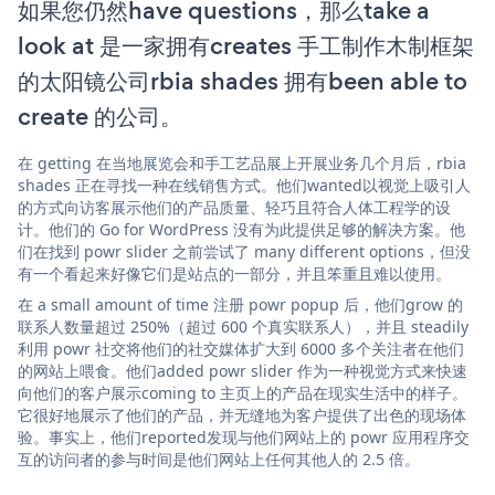
如果您仍然have questions，那么take a
look at 是一家拥有creates 手工制作木制框架
的太阳镜公司rbia shades 拥有been able to
create 的公司。
在 getting 在当地展览会和手工艺品展上开展业务几个月后，rbia
shades 正在寻找一种在线销售方式。他们wanted以视觉上吸引人
的方式向访客展示他们的产品质量、轻巧且符合人体工程学的设
计。他们的 Go for WordPress 没有为此提供足够的解决方案。他
们在找到 powr slider 之前尝试了 many different options，但没
有一个看起来好像它们是站点的一部分，并且笨重且难以使用。
在 a small amount of time 注册 powr popup 后，他们grow 的
联系人数量超过 250%（超过 600 个真实联系人），并且 steadily
利用 powr 社交将他们的社交媒体扩大到 6000 多个关注者在他们
的网站上喂食。他们added powr slider 作为一种视觉方式来快速
向他们的客户展示coming to 主页上的产品在现实生活中的样子。
它很好地展示了他们的产品，并无缝地为客户提供了出色的现场体
验。事实上，他们reported发现与他们网站上的 powr 应用程序交
互的访问者的参与时间是他们网站上任何其他人的 2.5 倍。