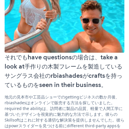
それでもhave questionsの場合は、take a
look at手作りの木製フレームを製造している
サングラス会社のrbiashadesがcraftsを持っ
ているものをseen in their business。
地元の見本市や工芸品ショーでのgettingビジネスの数か月後、
rbiashadesはオンラインで販売する方法を探していました。
required the abilityは、訪問者に製品の品質、軽量で人間工学に
基づいたデザインを視覚的に魅力的な方法で示します。彼らの
Skillsoftはこれに対する適切な解決策を提供しませんでした。彼ら
はpowrスライダーを見つける前にdifferent third-party appsを