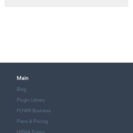
Main
Blog
Plugin Library
POWR Business
Plans & Pricing
HIPAA Forms