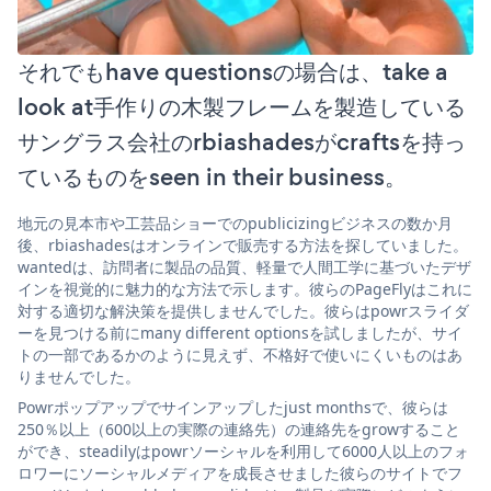
それでもhave questionsの場合は、take a
look at手作りの木製フレームを製造している
サングラス会社のrbiashadesがcraftsを持っ
ているものをseen in their business。
地元の見本市や工芸品ショーでのpublicizingビジネスの数か月
後、rbiashadesはオンラインで販売する方法を探していました。
wantedは、訪問者に製品の品質、軽量で人間工学に基づいたデザ
インを視覚的に魅力的な方法で示します。彼らのPageFlyはこれに
対する適切な解決策を提供しませんでした。彼らはpowrスライダ
ーを見つける前にmany different optionsを試しましたが、サイ
トの一部であるかのように見えず、不格好で使いにくいものはあ
りませんでした。
Powrポップアップでサインアップしたjust monthsで、彼らは
250％以上（600以上の実際の連絡先）の連絡先をgrowすること
ができ、steadilyはpowrソーシャルを利用して6000人以上のフォ
ロワーにソーシャルメディアを成長させました彼らのサイトでフ