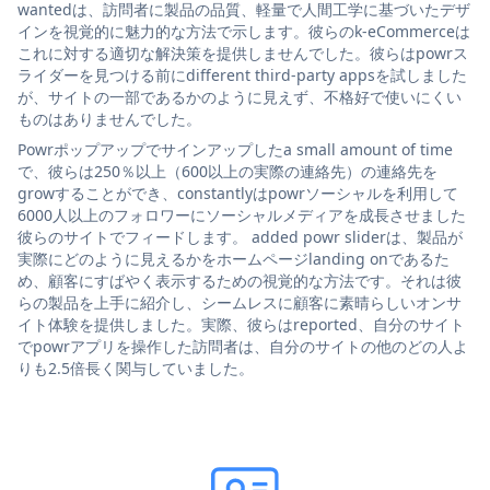
wantedは、訪問者に製品の品質、軽量で人間工学に基づいたデザ
インを視覚的に魅力的な方法で示します。彼らのk-eCommerceは
これに対する適切な解決策を提供しませんでした。彼らはpowrス
ライダーを見つける前にdifferent third-party appsを試しました
が、サイトの一部であるかのように見えず、不格好で使いにくい
ものはありませんでした。
Powrポップアップでサインアップしたa small amount of time
で、彼らは250％以上（600以上の実際の連絡先）の連絡先を
growすることができ、constantlyはpowrソーシャルを利用して
6000人以上のフォロワーにソーシャルメディアを成長させました
彼らのサイトでフィードします。 added powr sliderは、製品が
実際にどのように見えるかをホームページlanding onであるた
め、顧客にすばやく表示するための視覚的な方法です。それは彼
らの製品を上手に紹介し、シームレスに顧客に素晴らしいオンサ
イト体験を提供しました。実際、彼らはreported、自分のサイト
でpowrアプリを操作した訪問者は、自分のサイトの他のどの人よ
りも2.5倍長く関与していました。