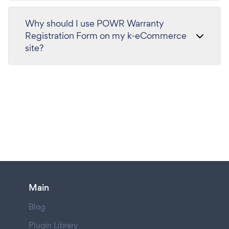
Why should I use POWR Warranty
Registration Form on my k-eCommerce
site?
Main
Blog
Plugin Library