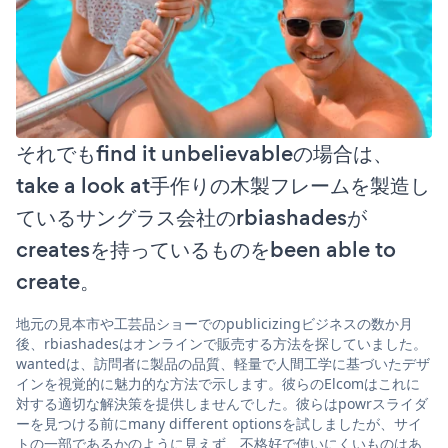
それでもfind it unbelievableの場合は、
take a look at手作りの木製フレームを製造し
ているサングラス会社のrbiashadesが
createsを持っているものをbeen able to
create。
地元の見本市や工芸品ショーでのpublicizingビジネスの数か月
後、rbiashadesはオンラインで販売する方法を探していました。
wantedは、訪問者に製品の品質、軽量で人間工学に基づいたデザ
インを視覚的に魅力的な方法で示します。彼らのElcomはこれに
対する適切な解決策を提供しませんでした。彼らはpowrスライダ
ーを見つける前にmany different optionsを試しましたが、サイ
トの一部であるかのように見えず、不格好で使いにくいものはあ