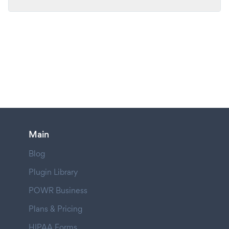
Main
Blog
Plugin Library
POWR Business
Plans & Pricing
HIPAA Forms