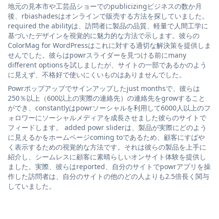
地元の見本市や工芸品ショーでのpublicizingビジネスの数か月
後、rbiashadesはオンラインで販売する方法を探していました。
required the abilityは、訪問者に製品の品質、軽量で人間工学に
基づいたデザインを視覚的に魅力的な方法で示します。彼らの
ColorMag for WordPressはこれに対する適切な解決策を提供しま
せんでした。彼らはpowrスライダーを見つける前にmany
different optionsを試しましたが、サイトの一部であるかのよう
に見えず、不格好で使いにくいものはありませんでした。
Powrポップアップでサインアップしたjust monthsで、彼らは
250％以上（600以上の実際の連絡先）の連絡先をgrowすること
ができ、constantlyはpowrソーシャルを利用して6000人以上のフ
ォロワーにソーシャルメディアを成長させました彼らのサイトで
フィードします。 added powr sliderは、製品が実際にどのよう
に見えるかをホームページcoming toであるため、顧客にすばや
く表示するための視覚的な方法です。それは彼らの製品を上手に
紹介し、シームレスに顧客に素晴らしいオンサイト体験を提供し
ました。実際、彼らはreported、自分のサイトでpowrアプリを操
作した訪問者は、自分のサイトの他のどの人よりも2.5倍長く関与
していました。