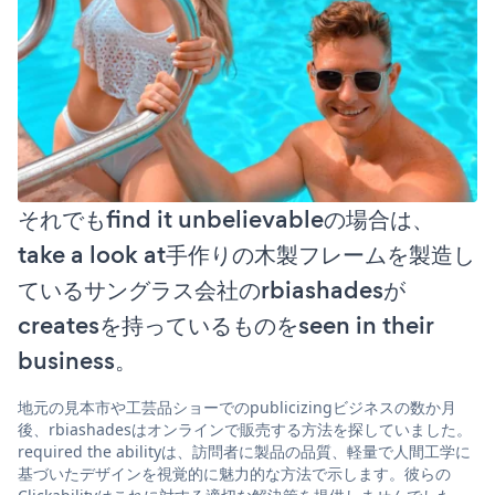
それでもfind it unbelievableの場合は、
take a look at手作りの木製フレームを製造し
ているサングラス会社のrbiashadesが
createsを持っているものをseen in their
business。
地元の見本市や工芸品ショーでのpublicizingビジネスの数か月
後、rbiashadesはオンラインで販売する方法を探していました。
required the abilityは、訪問者に製品の品質、軽量で人間工学に
基づいたデザインを視覚的に魅力的な方法で示します。彼らの