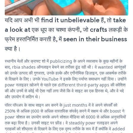
यदि आप अभी भी find it unbelievable हैं, तो take
a look at एक धूप का चश्मा कंपनी, जो crafts लकड़ी के
फ्रेम हस्तनिर्मित करती है, में seen in their business
क्या है।
स्थानीय मेलों और क्राफ्ट शो में publicizing के अपने व्यवसाय के कुछ महीनों के
बाद, rbia shades ऑनलाइन बेचने का तरीका ढूंढ रही थी। वे wanted आगंतुकों
को उनके उत्पाद की गुणवत्ता, उनके हल्के और एर्गोनोमिक डिज़ाइन, एक आकर्षक तरीके
से दिखाने के लिए। उनके YouTube ने इसके लिए पर्याप्त समाधान नहीं दिया। उन्होंने
powr स्लाइडर खोजने से पहले एक different third-party apps की कोशिश
की और उनमें से कोई भी ऐसा नहीं लगा जैसे कि वे साइट का एक हिस्सा थे, और वे भद्दे
और उपयोग में कठिन थे।
पॉवर पॉपअप के साथ साइन अप करने के just months में वे अपने संपर्कों को
250% से अधिक (600 से अधिक वास्तविक संपर्क) करने में सक्षम थे और boost ने
powr सोशल का उपयोग करके अपने सोशल मीडिया को 6000 से अधिक अनुयायियों
तक बढ़ा दिया है। उनकी साइट पर फ़ीड। वे steadily powr स्लाइडर अपने
ग्राहकों को शीघ्रता से दिखाने के लिए एक दृश्य तरीके के रूप में हैं क्योंकि वे added