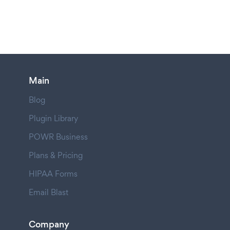
Main
Blog
Plugin Library
POWR Business
Plans & Pricing
HIPAA Forms
Email Blast
Company