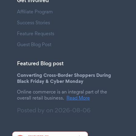
Get Involved
Affiliate Program
Success Stories
Feature Requests
Guest Blog Post
Featured Blog post
Converting Cross-Border Shoppers During
Black Friday & Cyber Monday
Online commerce is an integral part of the
overall retail business.
Read More
Posted by on
2026-08-06