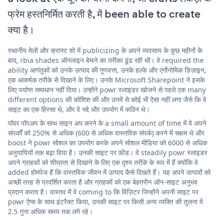
फ्रेम हस्तनिर्मित करती है, में been able to create
क्या है।
स्थानीय मेलों और क्राफ्ट शो में publicizing के अपने व्यवसाय के कुछ महीनों के
बाद, rbia shades ऑनलाइन बेचने का तरीका ढूंढ रही थी। वे required the
ability आगंतुकों को उनके उत्पाद की गुणवत्ता, उनके हल्के और एर्गोनोमिक डिज़ाइन,
एक आकर्षक तरीके से दिखाने के लिए। उनके Microsoft Sharepoint ने इसके
लिए पर्याप्त समाधान नहीं दिया। उन्होंने powr स्लाइडर खोजने से पहले एक many
different options की कोशिश की और उनमें से कोई भी ऐसा नहीं लगा जैसे कि वे
साइट का एक हिस्सा थे, और वे भद्दे और उपयोग में कठिन थे।
पॉवर पॉपअप के साथ साइन अप करने के a small amount of time में वे अपने
संपर्कों को 250% से अधिक (600 से अधिक वास्तविक संपर्क) करने में सक्षम थे और
boost ने powr सोशल का उपयोग करके अपने सोशल मीडिया को 6000 से अधिक
अनुयायियों तक बढ़ा दिया है। उनकी साइट पर फ़ीड। वे steadily powr स्लाइडर
अपने ग्राहकों को शीघ्रता से दिखाने के लिए एक दृश्य तरीके के रूप में हैं क्योंकि वे
added होमपेज हैं कि वास्तविक जीवन में उत्पाद कैसे दिखते हैं। यह अपने उत्पादों को
अच्छी तरह से प्रदर्शित करता है और ग्राहकों को एक बेहतरीन ऑन-साइट अनुभव
प्रदान करता है। वास्तव में वे coming to कि विज़िटर जिन्होंने अपनी साइट पर
powr ऐप्स के साथ इंटरैक्ट किया, उनकी साइट पर किसी अन्य व्यक्ति की तुलना में
2.5 गुना अधिक समय तक लगे रहे।