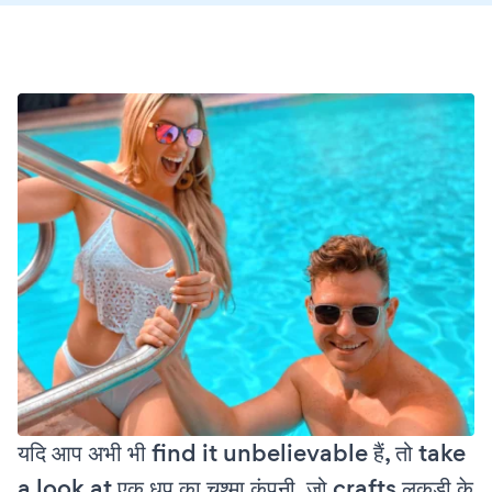
यदि आप अभी भी find it unbelievable हैं, तो take
a look at एक धूप का चश्मा कंपनी, जो crafts लकड़ी के