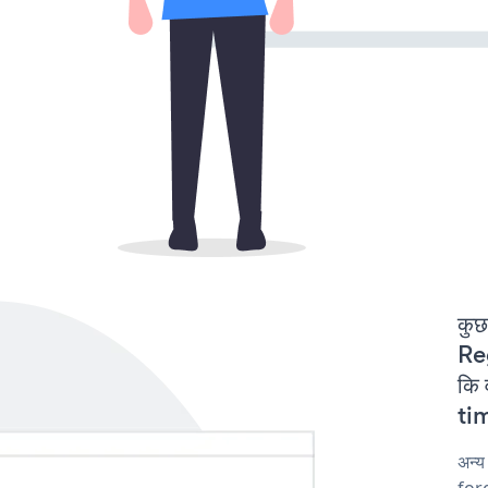
कुछ
Reg
कि
tim
अन्
fore