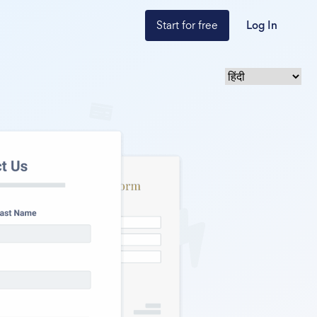
Start for free
Log In