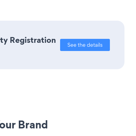
ty Registration
See the details
our Brand