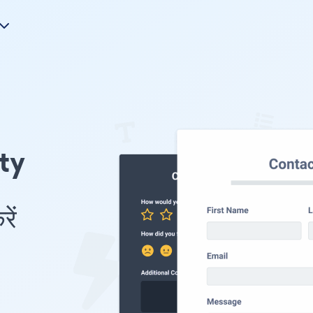
nty
ें