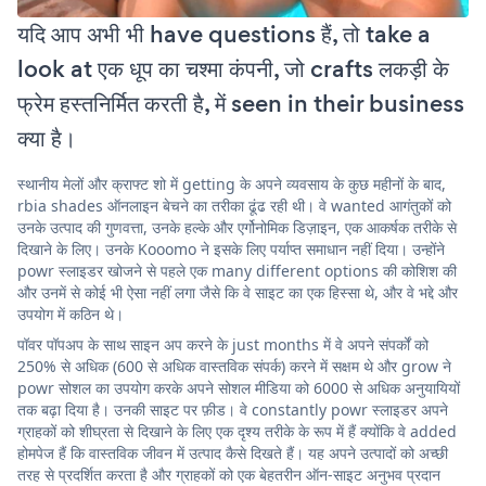
यदि आप अभी भी have questions हैं, तो take a
look at एक धूप का चश्मा कंपनी, जो crafts लकड़ी के
फ्रेम हस्तनिर्मित करती है, में seen in their business
क्या है।
स्थानीय मेलों और क्राफ्ट शो में getting के अपने व्यवसाय के कुछ महीनों के बाद,
rbia shades ऑनलाइन बेचने का तरीका ढूंढ रही थी। वे wanted आगंतुकों को
उनके उत्पाद की गुणवत्ता, उनके हल्के और एर्गोनोमिक डिज़ाइन, एक आकर्षक तरीके से
दिखाने के लिए। उनके Kooomo ने इसके लिए पर्याप्त समाधान नहीं दिया। उन्होंने
powr स्लाइडर खोजने से पहले एक many different options की कोशिश की
और उनमें से कोई भी ऐसा नहीं लगा जैसे कि वे साइट का एक हिस्सा थे, और वे भद्दे और
उपयोग में कठिन थे।
पॉवर पॉपअप के साथ साइन अप करने के just months में वे अपने संपर्कों को
250% से अधिक (600 से अधिक वास्तविक संपर्क) करने में सक्षम थे और grow ने
powr सोशल का उपयोग करके अपने सोशल मीडिया को 6000 से अधिक अनुयायियों
तक बढ़ा दिया है। उनकी साइट पर फ़ीड। वे constantly powr स्लाइडर अपने
ग्राहकों को शीघ्रता से दिखाने के लिए एक दृश्य तरीके के रूप में हैं क्योंकि वे added
होमपेज हैं कि वास्तविक जीवन में उत्पाद कैसे दिखते हैं। यह अपने उत्पादों को अच्छी
तरह से प्रदर्शित करता है और ग्राहकों को एक बेहतरीन ऑन-साइट अनुभव प्रदान