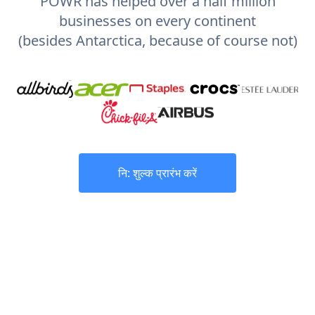
POWR has helped over a half million
businesses on every continent
(besides Antarctica, because of course not)
नि: शुल्क प्रारंभ करें