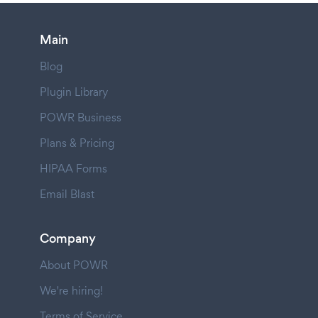
Main
Blog
Plugin Library
POWR Business
Plans & Pricing
HIPAA Forms
Email Blast
Company
About POWR
We're hiring!
Terms of Service