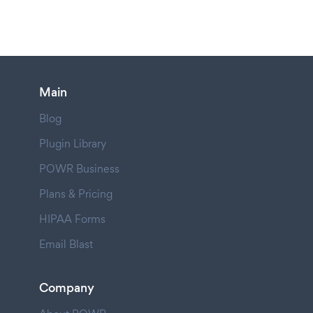
Main
Blog
Plugin Library
POWR Business
Plans & Pricing
HIPAA Forms
Email Blast
Company