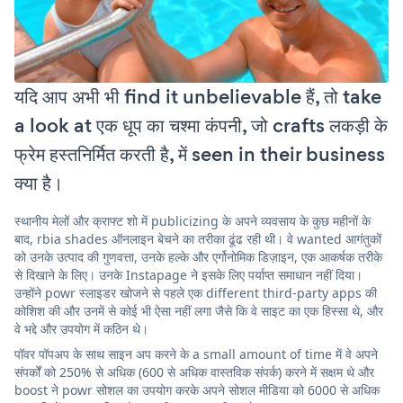
यदि आप अभी भी find it unbelievable हैं, तो take
a look at एक धूप का चश्मा कंपनी, जो crafts लकड़ी के
फ्रेम हस्तनिर्मित करती है, में seen in their business
क्या है।
स्थानीय मेलों और क्राफ्ट शो में publicizing के अपने व्यवसाय के कुछ महीनों के
बाद, rbia shades ऑनलाइन बेचने का तरीका ढूंढ रही थी। वे wanted आगंतुकों
को उनके उत्पाद की गुणवत्ता, उनके हल्के और एर्गोनोमिक डिज़ाइन, एक आकर्षक तरीके
से दिखाने के लिए। उनके Instapage ने इसके लिए पर्याप्त समाधान नहीं दिया।
उन्होंने powr स्लाइडर खोजने से पहले एक different third-party apps की
कोशिश की और उनमें से कोई भी ऐसा नहीं लगा जैसे कि वे साइट का एक हिस्सा थे, और
वे भद्दे और उपयोग में कठिन थे।
पॉवर पॉपअप के साथ साइन अप करने के a small amount of time में वे अपने
संपर्कों को 250% से अधिक (600 से अधिक वास्तविक संपर्क) करने में सक्षम थे और
boost ने powr सोशल का उपयोग करके अपने सोशल मीडिया को 6000 से अधिक