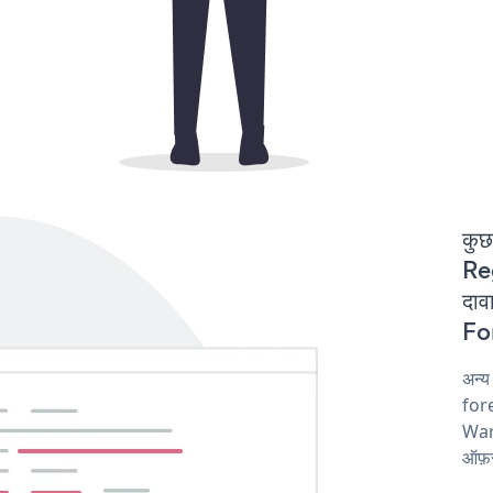
कुछ
Re
दाव
For
अन्
fore
War
ऑफ़र