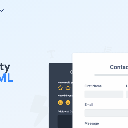
nty
ML