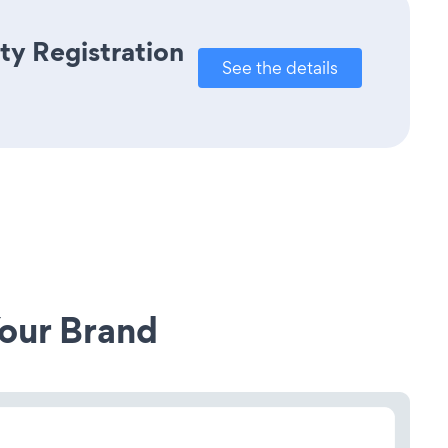
ty Registration
See the details
our Brand