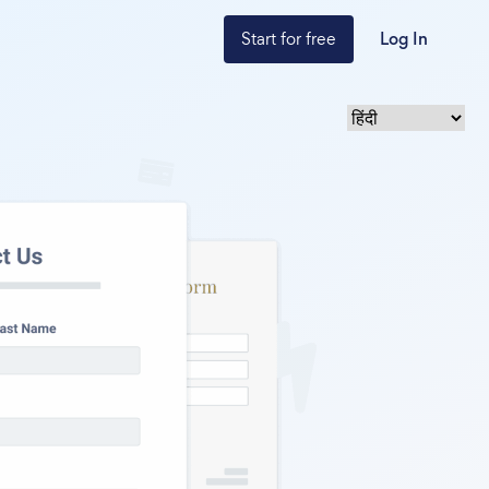
Start for free
Log In