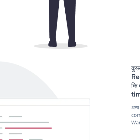
कुछ
Reg
कि
tim
अन्
comp
War