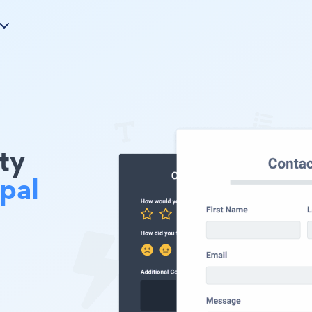
nty
pal