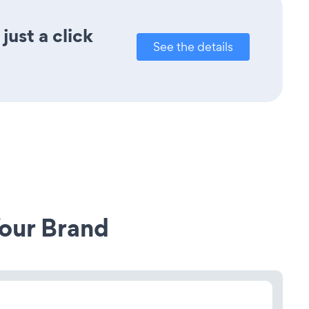
ust a click
See the details
our Brand