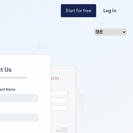
Start for free
Log In