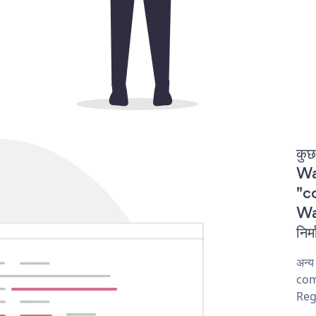
कुछ
Wa
"co
Wa
निर
अन्
comp
Reg