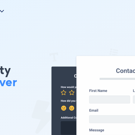
nty
ver